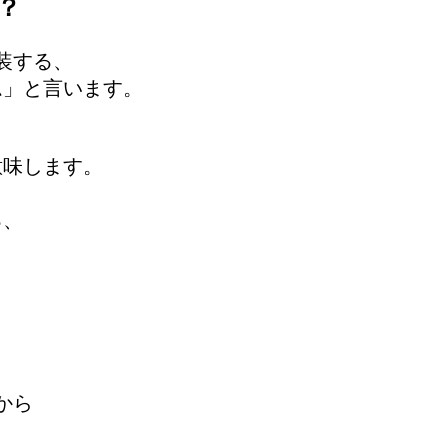
？
装する、
ム」と言います。
意味します。
る、
から