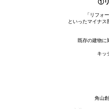
①
「リフォ
といったマイナス
既存の建物に
キッ
角山